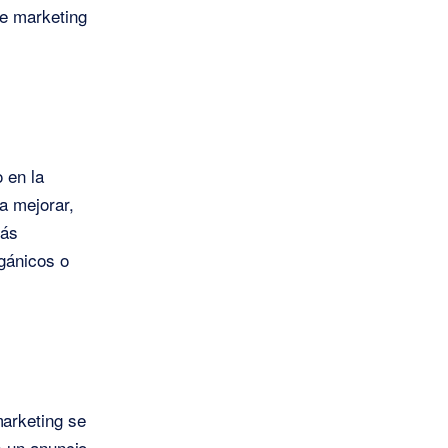
e marketing
 en la
a mejorar,
más
gánicos o
arketing se
s un anuncio