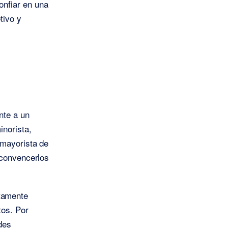
onfiar en una
tivo y
nte a un
inorista,
 mayorista de
 convencerlos
tamente
tos. Por
des