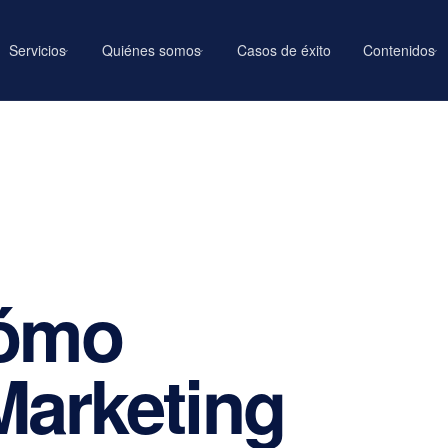
Servicios
Quiénes somos
Casos de éxito
Contenidos
›
›
›
cómo
Marketing