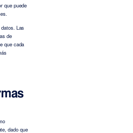
or que puede
les.
 datos. Las
ñas de
te que cada
más
ormas
ómo
te, dado que