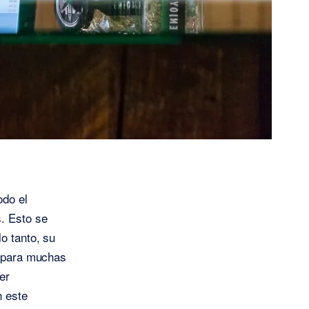
odo el
s. Esto se
o tanto, su
l para muchas
er
n este