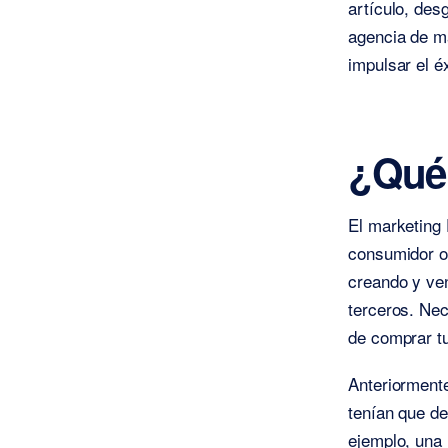
artículo, de
agencia de ma
impulsar el é
¿Qué 
El marketing 
consumidor o 
creando y ven
terceros. Nec
de comprar t
Anteriorment
tenían que de
ejemplo, una