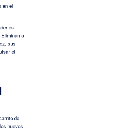
 en el
nderlos
 Eliminan a
ez, sus
lsar el
l
carrito de
 los nuevos