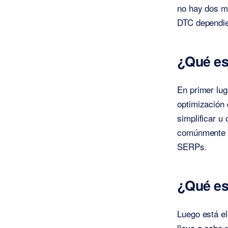
no hay dos m
DTC dependien
¿Qué e
En primer lug
optimización 
simplificar u
comúnmente e
SERPs.
¿Qué e
Luego está e
lleva a cabo 