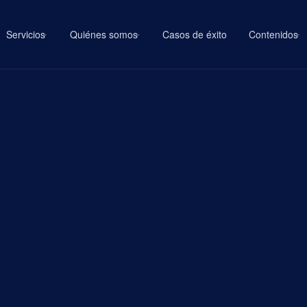
Servicios
Quiénes somos
Casos de éxito
Contenidos
›
›
›