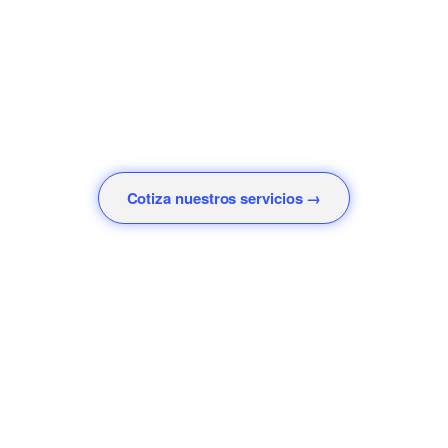
y orientadas a resultados de negocio. Trabajamos como
partners estratégicos de nuestros clientes: nos
involucramos en sus desafíos, entendemos sus objetivos
y combinamos innovación, excelencia y ejecución para
impulsar el crecimiento de marcas líderes en una industria
que cambia constantemente.
Cotiza nuestros servicios →
Postula a nuestras vacantes →