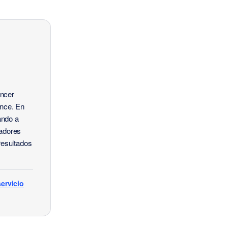
encer
ance. En
ando a
eadores
resultados
ervicio