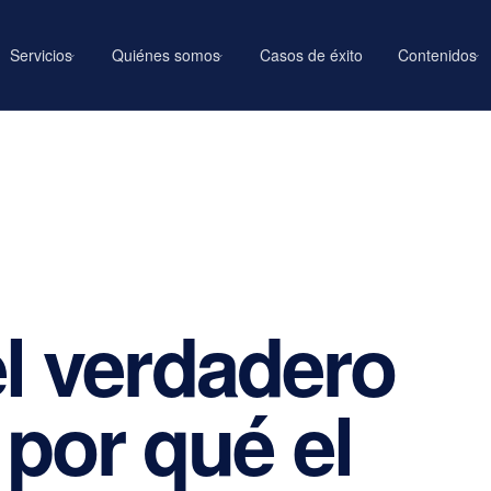
Servicios
Quiénes somos
Casos de éxito
Contenidos
›
›
›
el verdadero
por qué el