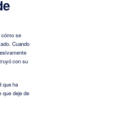
de
e cómo se
ltado. Cuando
cesivamente
struyó con su
ad que ha
e que deje de