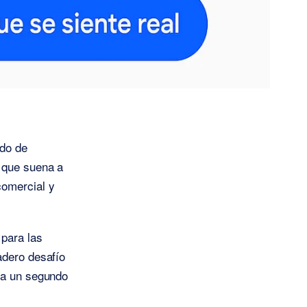
ido de
n que suena a
comercial y
 para las
adero desafío
nga un segundo