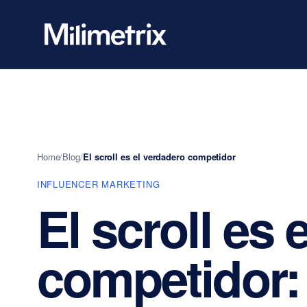
Home
/
Blog
/
El scroll es el verdadero competidor
INFLUENCER MARKETING
El scroll es 
competidor: 