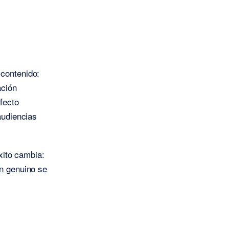
 contenido:
ación
efecto
audiencias
éxito cambia:
an genuino se