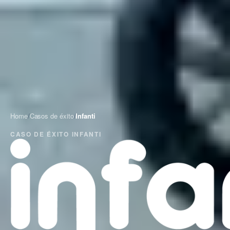
Home
/
Casos de éxito
/
Infanti
CASO DE ÉXITO
INFANTI